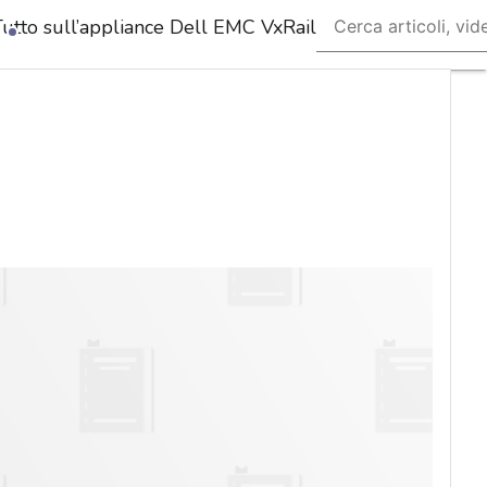
Tutto sull’appliance Dell EMC VxRail
Ultimi
articoli
Cybersecurity
Nazionale
Malware
e
attacchi
Norme e
adeguamenti
Soluzioni
aziendali
Cultura
cyber
News,
attualità