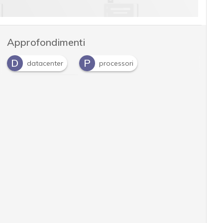
Approfondimenti
D
P
datacenter
processori
V
virtualizzazione