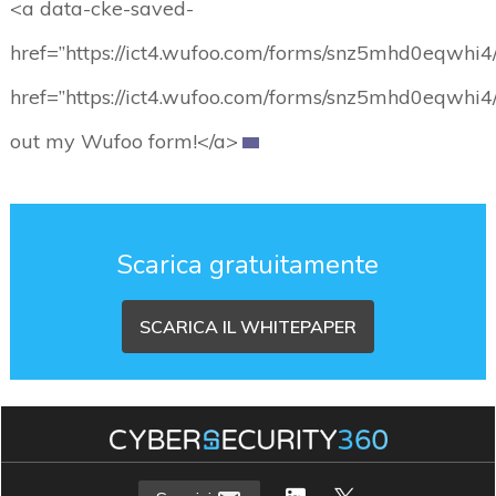
<a data-cke-saved-
href=”https://ict4.wufoo.com/forms/snz5mhd0eqwhi4
href=”https://ict4.wufoo.com/forms/snz5mhd0eqwhi4/
out my Wufoo form!</a>
Scarica gratuitamente
SCARICA IL WHITEPAPER