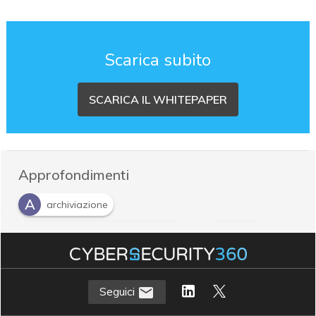
Scarica subito
SCARICA IL WHITEPAPER
Approfondimenti
A
archiviazione
N
N
Non-Volatile Memory Express
NVMe
S
T
storage
trasformazione digitale
Seguici