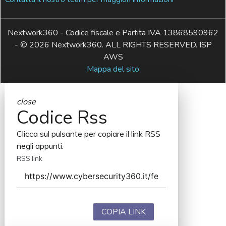
Nextwork360 - Codice fiscale e Partita IVA 13868590962
- © 2026 Nextwork360. ALL RIGHTS RESERVED. ISP
AWS
Mappa del sito
close
Codice Rss
Clicca sul pulsante per copiare il link RSS
negli appunti.
RSS link
COPIA LINK