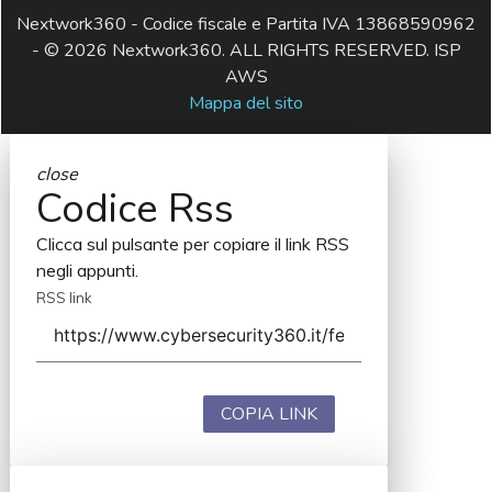
Nextwork360 - Codice fiscale e Partita IVA 13868590962
- © 2026 Nextwork360. ALL RIGHTS RESERVED. ISP
AWS
Mappa del sito
close
Codice Rss
Clicca sul pulsante per copiare il link RSS
negli appunti.
RSS link
COPIA LINK