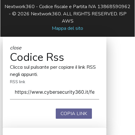
Nextwork360 - Codice fiscale e Partita IVA 13868590962
- © 2026 Nextwork360. ALL RIGHTS RESERVED. ISP
AWS
Mappa del sito
close
Codice Rss
Clicca sul pulsante per copiare il link RSS
negli appunti.
RSS link
COPIA LINK