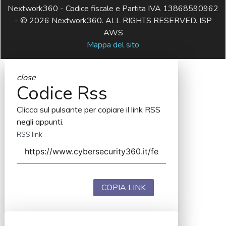
Nextwork360 - Codice fiscale e Partita IVA 13868590962
- © 2026 Nextwork360. ALL RIGHTS RESERVED. ISP
AWS
Mappa del sito
close
Codice Rss
Clicca sul pulsante per copiare il link RSS
negli appunti.
RSS link
COPIA LINK