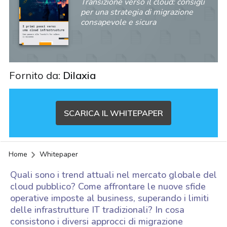
Transizione verso il cloud: consigli
per una strategia di migrazione
consapevole e sicura
Fornito da:
Dilaxia
SCARICA IL WHITEPAPER
Home
Whitepaper
Quali sono i trend attuali nel mercato globale del
cloud pubblico? Come affrontare le nuove sfide
operative imposte al business, superando i limiti
delle infrastrutture IT tradizionali? In cosa
acy
consistono i diversi approcci di migrazione