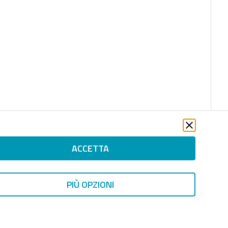
ACCETTA
file_download
PIÙ OPZIONI