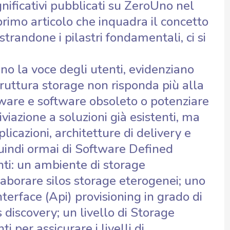
gnificativi pubblicati su ZeroUno nel
imo articolo che inquadra il concetto
trandone i pilastri fondamentali, ci si
tano la voce degli utenti, evidenziano
ruttura storage non risponda più alla
dware e software obsoleto o potenziare
viazione a soluzioni già esistenti, ma
licazioni, architetture di delivery e
quindi ormai di Software Defined
nti: un ambiente di storage
llaborare silos storage eterogenei; uno
erface (Api) provisioning in grado di
s discovery; un livello di Storage
 per assicurare i livelli di