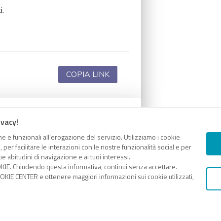
i.
COPIA LINK
ivacy!
i.
e e funzionali all’erogazione del servizio. Utilizziamo i cookie
er facilitare le interazioni con le nostre funzionalità social e per
e abitudini di navigazione e ai tuoi interessi.
KIE. Chiudendo questa informativa, continui senza accettare.
KIE CENTER e ottenere maggiori informazioni sui cookie utilizzati,
COPIA LINK