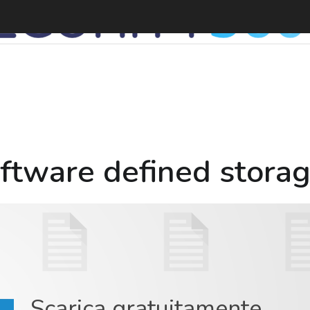
oftware defined stora
Scarica gratuitamente