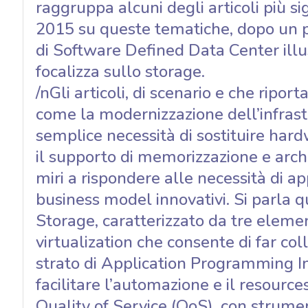
raggruppa alcuni degli articoli più si
2015 su queste tematiche, dopo un pr
di Software Defined Data Center illus
focalizza sullo storage.
/nGli articoli, di scenario e che ripor
come la modernizzazione dell’infrast
semplice necessità di sostituire har
il supporto di memorizzazione e archi
miri a rispondere alle necessità di app
business model innovativi. Si parla 
Storage, caratterizzato da tre eleme
virtualization che consente di far co
strato di Application Programming Int
facilitare l’automazione e il resource
Quality of Service (QoS), con strumenti