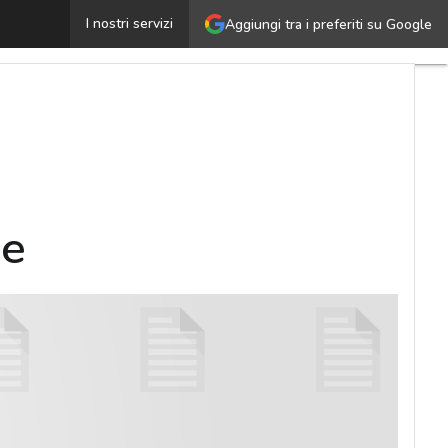
Top Selection – Software defined storage
I nostri servizi
Aggiungi tra i preferiti su Google
Ultimi
articoli
Cybersecurity
Nazionale
Malware
e
attacchi
ge
Norme e
adeguamenti
Soluzioni
aziendali
Cultura
cyber
News,
attualità