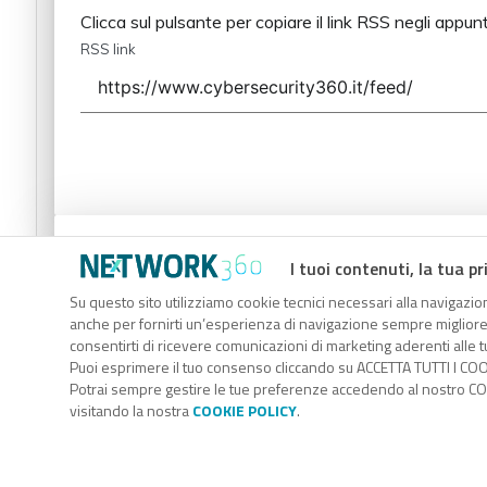
Clicca sul pulsante per copiare il link RSS negli appunt
RSS link
Codice Rss
I tuoi contenuti, la tua pr
Clicca sul pulsante per copiare il link RSS negli appunt
Su questo sito utilizziamo cookie tecnici necessari alla navigazion
anche per fornirti un’esperienza di navigazione sempre migliore, p
RSS link
consentirti di ricevere comunicazioni di marketing aderenti alle tu
Puoi esprimere il tuo consenso cliccando su ACCETTA TUTTI I COO
Potrai sempre gestire le tue preferenze accedendo al nostro COO
visitando la nostra
COOKIE POLICY
.