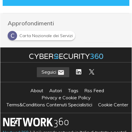
Approfondimenti
C
Carta Nazionale dei Servizi
F
S
firma elettronica avanzata
smart card
T
Tessera sanitaria
Seguici
About
Autori
Tags
Rss Feed
Privacy e Cookie Policy
Terms&Conditions Contenuti Specialistici
Cookie Center