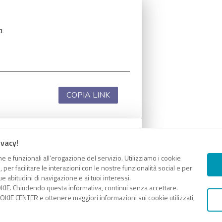
i.
COPIA LINK
ivacy!
i.
e e funzionali all’erogazione del servizio. Utilizziamo i cookie
er facilitare le interazioni con le nostre funzionalità social e per
e abitudini di navigazione e ai tuoi interessi.
KIE. Chiudendo questa informativa, continui senza accettare.
KIE CENTER e ottenere maggiori informazioni sui cookie utilizzati,
COPIA LINK