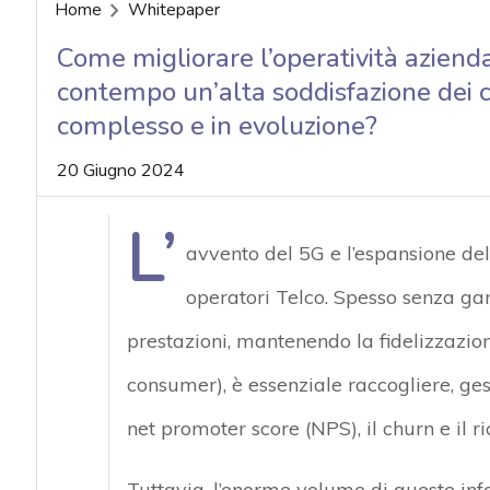
acy
Home
Whitepaper
Come migliorare l’operatività aziend
contempo un’alta soddisfazione dei c
complesso e in evoluzione?
20 Giugno 2024
L’
avvento del 5G e l’espansione del
operatori Telco. Spesso senza gara
prestazioni, mantenendo la fidelizzazione
consumer), è essenziale raccogliere, ges
net promoter score (NPS), il churn e il 
Tuttavia, l’enorme volume di queste inf