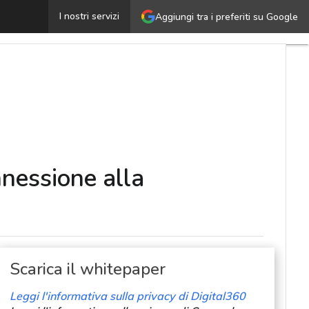
elco e customer centricity: le nuove le sfide, dalla con
I nostri servizi
Aggiungi tra i preferiti su Google
nnessione alla
Scarica il whitepaper
Leggi l'informativa sulla privacy di Digital360