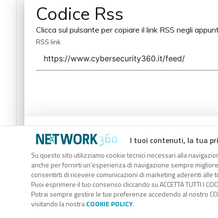
Codice Rss
Clicca sul pulsante per copiare il link RSS negli appunt
RSS link
Codice Rss
I tuoi contenuti, la tua pr
Clicca sul pulsante per copiare il link RSS negli appunt
Su questo sito utilizziamo cookie tecnici necessari alla navigazion
anche per fornirti un’esperienza di navigazione sempre migliore, p
RSS link
consentirti di ricevere comunicazioni di marketing aderenti alle tu
Puoi esprimere il tuo consenso cliccando su ACCETTA TUTTI I COO
Potrai sempre gestire le tue preferenze accedendo al nostro COO
visitando la nostra
COOKIE POLICY
.