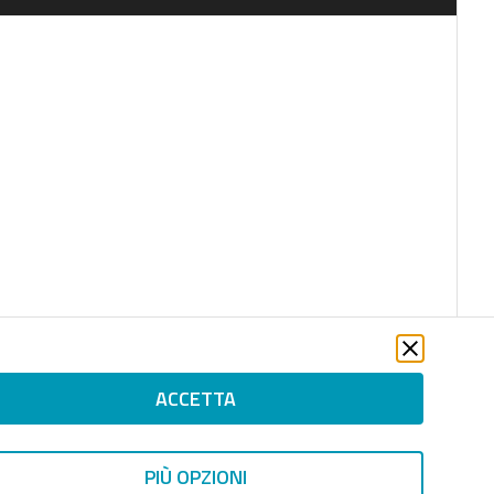
ACCETTA
file_download
PIÙ OPZIONI