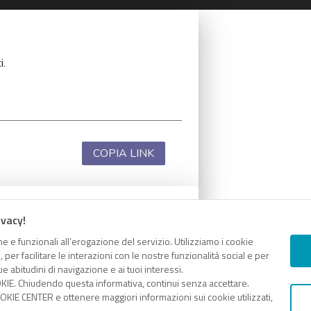
i.
COPIA LINK
ivacy!
i.
e e funzionali all’erogazione del servizio. Utilizziamo i cookie
er facilitare le interazioni con le nostre funzionalità social e per
e abitudini di navigazione e ai tuoi interessi.
KIE. Chiudendo questa informativa, continui senza accettare.
KIE CENTER e ottenere maggiori informazioni sui cookie utilizzati,