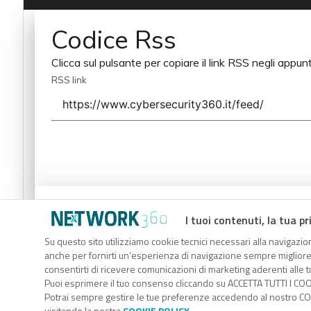
Codice Rss
Clicca sul pulsante per copiare il link RSS negli appunt
RSS link
Codice Rss
I tuoi contenuti, la tua pr
Clicca sul pulsante per copiare il link RSS negli appunt
Su questo sito utilizziamo cookie tecnici necessari alla navigazion
anche per fornirti un’esperienza di navigazione sempre migliore, p
RSS link
consentirti di ricevere comunicazioni di marketing aderenti alle tu
Puoi esprimere il tuo consenso cliccando su ACCETTA TUTTI I COO
Potrai sempre gestire le tue preferenze accedendo al nostro COO
visitando la nostra
COOKIE POLICY
.