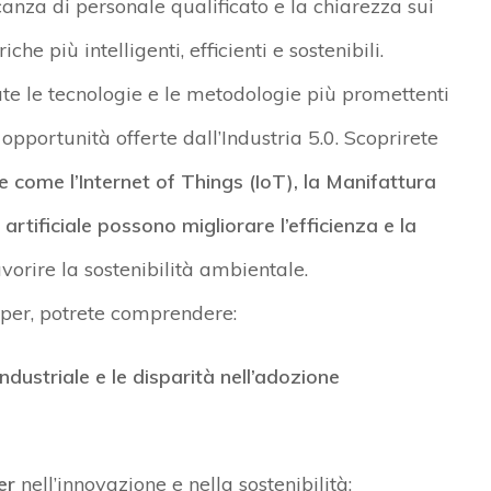
nza di personale qualificato e la chiarezza sui
che più intelligenti, efficienti e sostenibili.
te l
e tecnologie e le metodologie più promettenti
 opportunità offerte dall’Industria 5.0.
Scoprirete
e come l’Internet of
Things
(IoT), la Manifattura
za artificiale possono
migliorare l’efficienza e la
favorire la sostenibilità ambientale.
per, potrete comprendere:
industriale
e le disparità nell’adozione
er
nell’innovazione e nella sostenibilità;