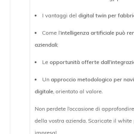
I
vantaggi
del
digital
twin per fabbric
Come
l’
intelligenza artificiale
può rend
aziendali
;
Le
opportunità
offerte dall’integrazi
Un
approccio metodologico
per navi
digitale
, orientato al valore.
Non perdete l’occasione di approfondire
della vostra azienda.
Scaricate il white
impresa!