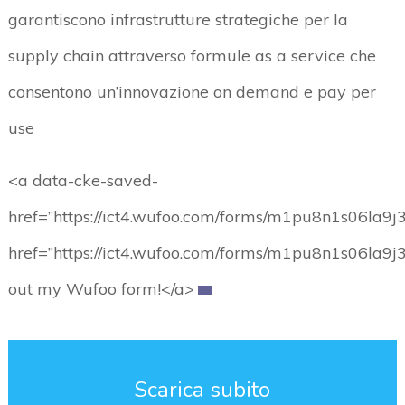
garantiscono infrastrutture strategiche per la
supply chain attraverso formule as a service che
consentono un’innovazione on demand e pay per
use
<a data-cke-saved-
href=”https://ict4.wufoo.com/forms/m1pu8n1s06la9j3
href=”https://ict4.wufoo.com/forms/m1pu8n1s06la9j3/
out my Wufoo form!</a>
Scarica subito