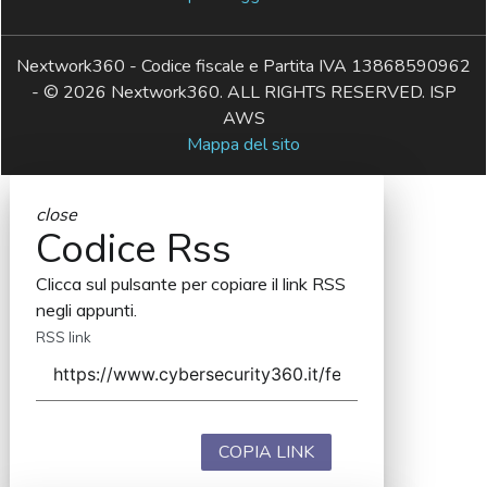
Nextwork360 - Codice fiscale e Partita IVA 13868590962
- © 2026 Nextwork360. ALL RIGHTS RESERVED. ISP
AWS
Mappa del sito
close
Codice Rss
Clicca sul pulsante per copiare il link RSS
negli appunti.
RSS link
COPIA LINK