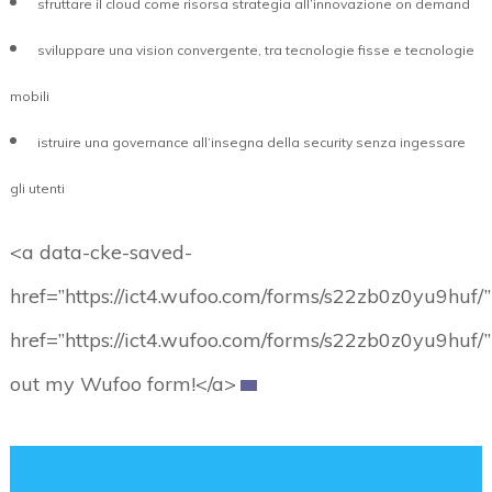
sfruttare il cloud come risorsa strategia all’innovazione on demand
sviluppare una vision convergente, tra tecnologie fisse e tecnologie
mobili
istruire una governance all’insegna della security senza ingessare
gli utenti
<a data-cke-saved-
href=”https://ict4.wufoo.com/forms/s22zb0z0yu9huf/”
href=”https://ict4.wufoo.com/forms/s22zb0z0yu9huf/”
out my Wufoo form!</a>