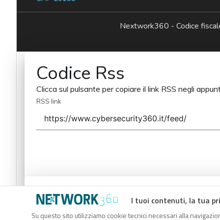
Nextwork360 - Codice fisc
Codice Rss
Clicca sul pulsante per copiare il link RSS negli appunt
RSS link
Codice Rss
I tuoi contenuti, la tua pr
Clicca sul pulsante per copiare il link RSS negli appunt
Su questo sito utilizziamo cookie tecnici necessari alla navigazion