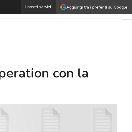
upply chain: come allineare finance e operation con la p
I nostri servizi
Aggiungi tra i preferiti su Google
peration con la