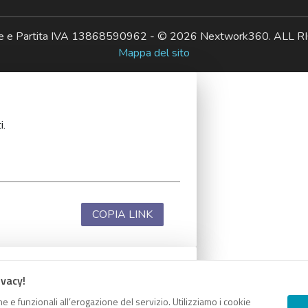
ale e Partita IVA 13868590962 - © 2026 Nextwork360. AL
Mappa del sito
i.
COPIA LINK
ivacy!
i.
e e funzionali all’erogazione del servizio. Utilizziamo i cookie