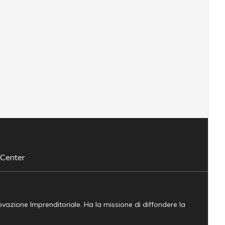
 Center
novazione Imprenditoriale. Ha la missione di diffondere la