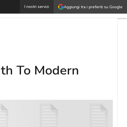
STUDIO FORRESTER – Clearing Your Path To Modern App
I nostri servizi
Aggiungi tra i preferiti su Google
th To Modern