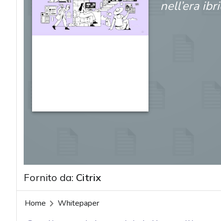
nell’era ibr
Fornito da:
Citrix
Home
Whitepaper