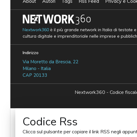
About
Autori
Tags
Rss Feed
Privacy e Cook
Nextwork360
è il più grande network in Italia di testate 
cultura digitale e imprenditoriale nelle imprese e pubblic
Indirizzo
Via Moretto da Brescia, 22
Milano - Italia
CAP 20133
Nextwork360 - Codice fisc
Codice Rss
Clicca sul pulsante per copiare il link RSS negli appunt