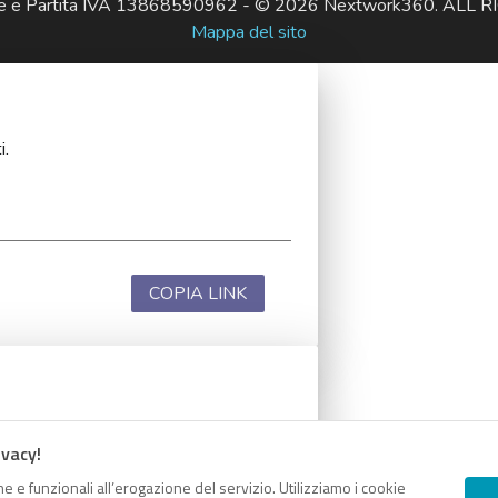
ale e Partita IVA 13868590962 - © 2026 Nextwork360. AL
Mappa del sito
i.
COPIA LINK
i.
ivacy!
e e funzionali all’erogazione del servizio. Utilizziamo i cookie