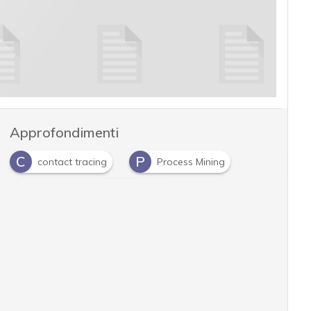
Approfondimenti
C
P
contact tracing
Process Mining
R
Robotic Process Automation