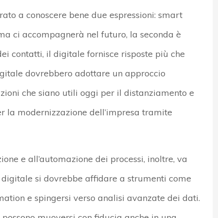
rato a conoscere bene due espressioni: smart
ima ci accompagnerà nel futuro, la seconda è
contatti, il digitale fornisce risposte più che
igitale dovrebbero adottare un approccio
uzioni che siano utili oggi per il distanziamento e
er la modernizzazione dell’impresa tramite
ione e all’automazione dei processi, inoltre, va
da digitale si dovrebbe affidare a strumenti come
tion e spingersi verso analisi avanzate dei dati.
 possono muoversi con fiducia anche in una