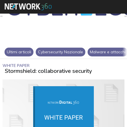
Ultimi articoli
Cybersecurity Nazionale
Malware e attacchi
WHITE PAPER
Stormshield: collaborative security