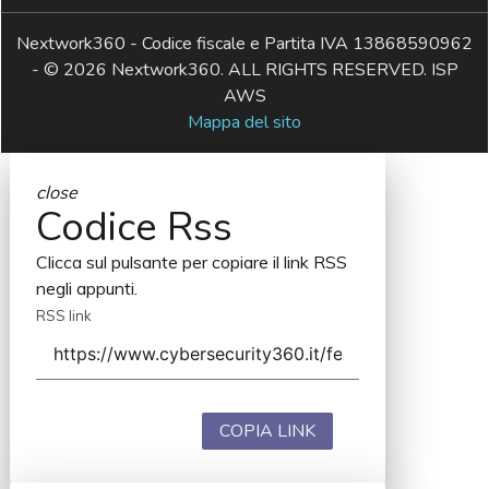
Nextwork360 - Codice fiscale e Partita IVA 13868590962
- © 2026 Nextwork360. ALL RIGHTS RESERVED. ISP
AWS
Mappa del sito
close
Codice Rss
Clicca sul pulsante per copiare il link RSS
negli appunti.
RSS link
COPIA LINK