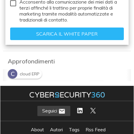
Acconsento alla comunicazione dei miei dati a
terzi
affinché li trattino per proprie finalità di
marketing tramite modalità automatizzate e
tradizionali di contatto.
Approfondimenti
C
cloud ERP
E
E
Enterprise resource planning
ERP
S
sostituzione dell’ERP
Seguici
About
Autori
Tags
Rss Feed