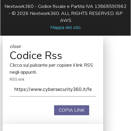
Nextwork360 - Codice fiscale e Partita IVA 13868590962
- © 2026 Nextwork360. ALL RIGHTS RESERVED. ISP
AWS
Mappa del sito
close
Codice Rss
Clicca sul pulsante per copiare il link RSS
negli appunti.
RSS link
COPIA LINK