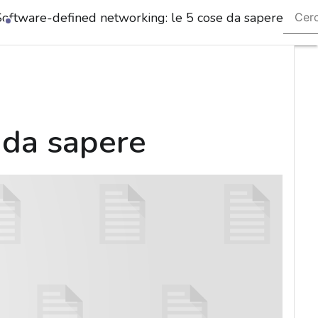
Software-defined networking: le 5 cose da sapere
Ultimi
articoli
Cybers
Nazion
Malwa
e
attacc
 da sapere
Norme
adegu
Soluzio
azienda
Cultur
cyber
News,
attuali