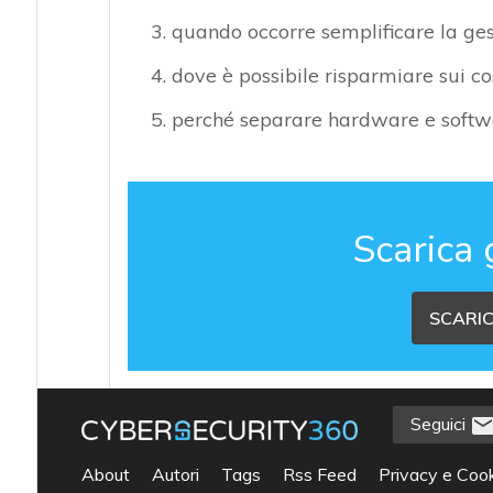
quando occorre semplificare la gest
dove è possibile risparmiare sui c
perché separare hardware e softwar
Scarica 
SCARIC
Seguici
About
Autori
Tags
Rss Feed
Privacy e Cook