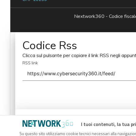
Nextwork360 - Codice fisc
Codice Rss
Clicca sul pulsante per copiare il link RSS negli appunt
RSS link
Codice Rss
I tuoi contenuti, la tua pr
Clicca sul pulsante per copiare il link RSS negli appunt
Su questo sito utilizziamo cookie tecnici necessari alla navigazion