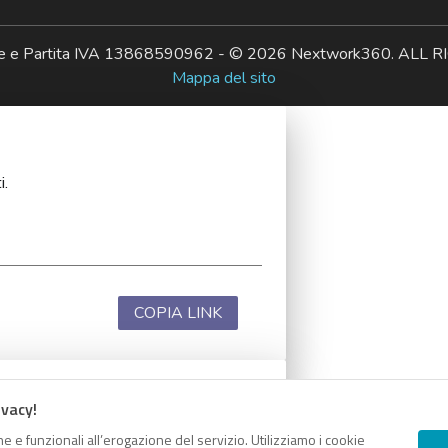
ale e Partita IVA 13868590962 - © 2026 Nextwork360. AL
Mappa del sito
i.
COPIA LINK
ivacy!
i.
e e funzionali all’erogazione del servizio. Utilizziamo i cookie