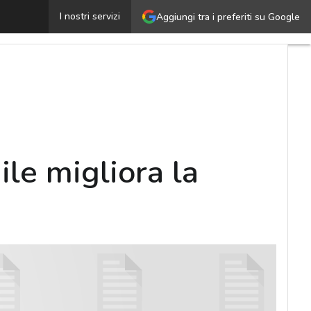
Smart Working As a Service: il lavoro agile migliora la 
I nostri servizi
Aggiungi tra i preferiti su Google
ile migliora la