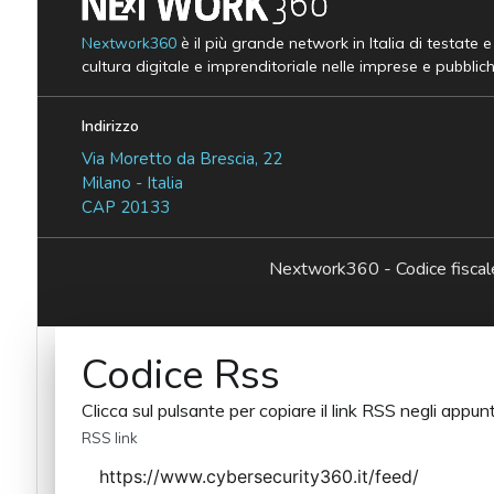
Nextwork360
è il più grande network in Italia di testate 
cultura digitale e imprenditoriale nelle imprese e pubblic
Indirizzo
Via Moretto da Brescia, 22
Milano - Italia
CAP 20133
Nextwork360 - Codice fisc
Codice Rss
Clicca sul pulsante per copiare il link RSS negli appunt
RSS link