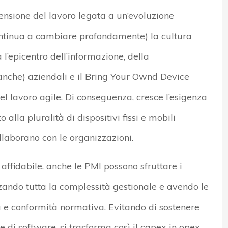
sione del lavoro legata a un’evoluzione
ntinua a cambiare profondamente) la cultura
 l’epicentro dell’informazione, della
anche) aziendali e il Bring Your Ownd Device
el lavoro agile. Di conseguenza, cresce l’esigenza
o alla pluralità di dispositivi fissi e mobili
ollaborano con le organizzazioni.
affidabile, anche le PMI possono sfruttare i
zando tutta la complessità gestionale e avendo le
za e conformità normativa. Evitando di sostenere
 di software, si trasforma così il capex in opex.