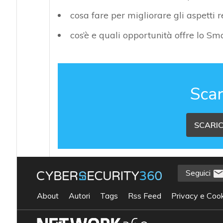
cosa fare per migliorare gli aspetti 
cos’è e quali opportunità offre lo S
Scar
SCARIC
Seguici
About
Autori
Tags
Rss Feed
Privacy e Cook