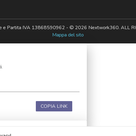
ale e Partita IVA 13868590962 - © 2026 Nextwork360. AL
Mappa del sito
i.
COPIA LINK
ivacy!