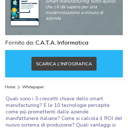
Smart manufacturing: tutto quello
che c’è da sapere per una
modernizzazione a misura di
azienda
Fornito da:
C.A.T.A. Informatica
SCARICA L'INFOGRAFICA
Home
Whitepaper
Quali sono i 3 concetti chiave dello smart
manufacturing? E le 10 tecnologie percepite
come più promettenti dalle aziende
manifatturiere italiane? Come si calcola il ROI del
acy
nuovo sistema di produzione? Quali vantaggi si