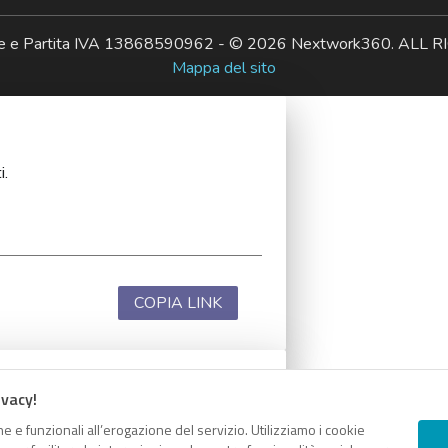
ale e Partita IVA 13868590962 - © 2026 Nextwork360. AL
Mappa del sito
i.
COPIA LINK
ivacy!
i.
e e funzionali all’erogazione del servizio. Utilizziamo i cookie