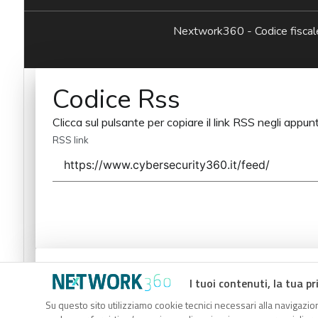
Nextwork360 - Codice fisc
Codice Rss
Clicca sul pulsante per copiare il link RSS negli appunt
RSS link
Codice Rss
I tuoi contenuti, la tua pr
Clicca sul pulsante per copiare il link RSS negli appunt
Su questo sito utilizziamo cookie tecnici necessari alla navigazion