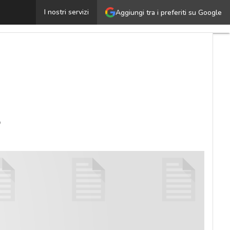
icurezza IT: quali sono le best practice?
I nostri servizi
Aggiungi tra i preferiti su Google
Ultimi
articoli
Cybersecurity
Nazionale
Malware
e
attacchi
?
Norme e
adeguamenti
Soluzioni
aziendali
Cultura
cyber
News,
attualità