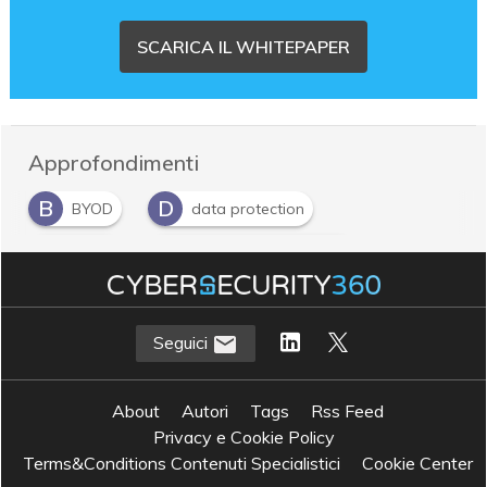
SCARICA IL WHITEPAPER
Approfondimenti
B
D
BYOD
data protection
P
S
policy
sicurezza end-to-end
Seguici
About
Autori
Tags
Rss Feed
Privacy e Cookie Policy
Terms&Conditions Contenuti Specialistici
Cookie Center