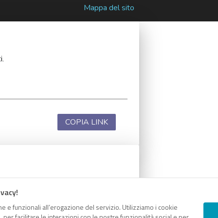
Mappa del sito
i.
COPIA LINK
i.
ivacy!
e e funzionali all’erogazione del servizio. Utilizziamo i cookie
er facilitare le interazioni con le nostre funzionalità social e per