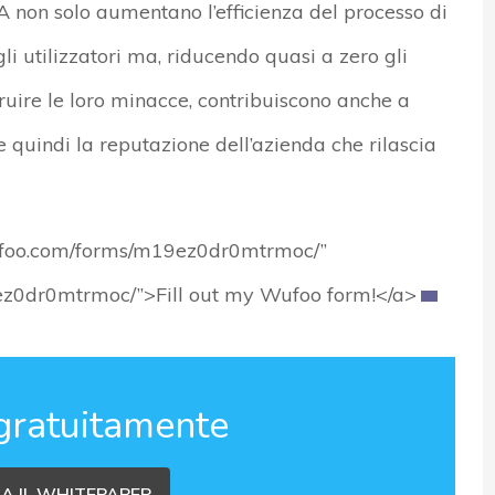
A non solo aumentano l’efficienza del processo di
i utilizzatori ma, riducendo quasi a zero gli
truire le loro minacce, contribuiscono anche a
e quindi la reputazione dell’azienda che rilascia
wufoo.com/forms/m19ez0dr0mtrmoc/”
9ez0dr0mtrmoc/”>Fill out my Wufoo form!</a>
gratuitamente
A IL WHITEPAPER