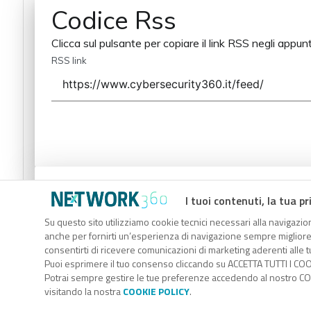
Codice Rss
Clicca sul pulsante per copiare il link RSS negli appunt
RSS link
Codice Rss
I tuoi contenuti, la tua pr
Clicca sul pulsante per copiare il link RSS negli appunt
Su questo sito utilizziamo cookie tecnici necessari alla navigazion
anche per fornirti un’esperienza di navigazione sempre migliore, p
RSS link
consentirti di ricevere comunicazioni di marketing aderenti alle tu
Puoi esprimere il tuo consenso cliccando su ACCETTA TUTTI I COO
Potrai sempre gestire le tue preferenze accedendo al nostro COO
visitando la nostra
COOKIE POLICY
.