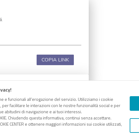
i.
COPIA LINK
ivacy!
i.
e e funzionali all’erogazione del servizio. Utilizziamo i cookie
er facilitare le interazioni con le nostre funzionalità social e per
e abitudini di navigazione e ai tuoi interessi.
KIE. Chiudendo questa informativa, continui senza accettare.
KIE CENTER e ottenere maggiori informazioni sui cookie utilizzati,
COPIA LINK