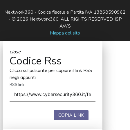
Nextwork360 - Codice fiscale e Partita IVA 13868590962
- © 2026 Nextwork360. ALL RIGHTS RESERVED. ISP
AWS
Mappa del sito
close
Codice Rss
Clicca sul pulsante per copiare il link RSS
negli appunti.
RSS link
COPIA LINK