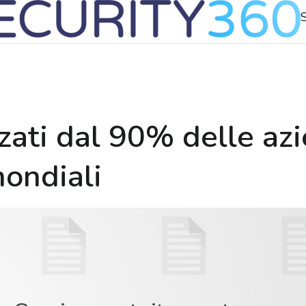
S
izzati dal 90% delle az
mondiali