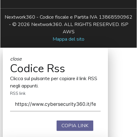
Nextwork360 - Codice fiscale e Partita IVA 13868590962
- © 2026 Nextwork360. ALL RIGHTS RESERVED. ISP
AWS
Mappa del sito
close
Codice Rss
Clicca sul pulsante per copiare il link RSS
negli appunti.
RSS link
COPIA LINK