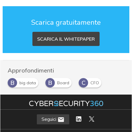
Scarica gratuitamente
SCARICA IL WHITEPAPER
Approfondimenti
B
B
C
big data
Board
CFO
S
Self-service analytics
Seguici