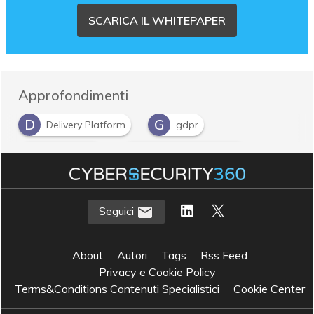
SCARICA IL WHITEPAPER
Approfondimenti
D
G
Delivery Platform
gdpr
M
S
multi-cloud
Security as a service
Seguici
About
Autori
Tags
Rss Feed
Privacy e Cookie Policy
Terms&Conditions Contenuti Specialistici
Cookie Center