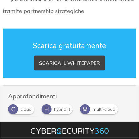
tramite partnership strategiche
Scarica gratuitamente
SCARICA IL WHITEPAPER
Approfondimenti
C
H
M
cloud
hybrid it
multi-cloud
S
SD-WAN