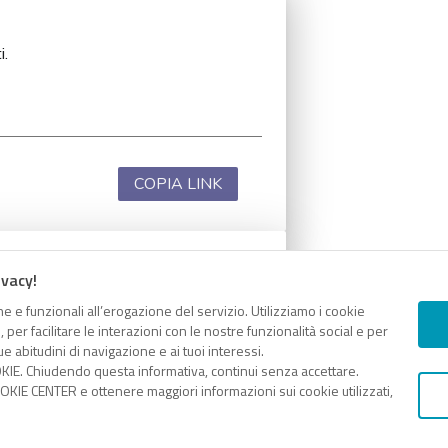
i.
COPIA LINK
ivacy!
i.
e e funzionali all’erogazione del servizio. Utilizziamo i cookie
er facilitare le interazioni con le nostre funzionalità social e per
e abitudini di navigazione e ai tuoi interessi.
KIE. Chiudendo questa informativa, continui senza accettare.
KIE CENTER e ottenere maggiori informazioni sui cookie utilizzati,
COPIA LINK