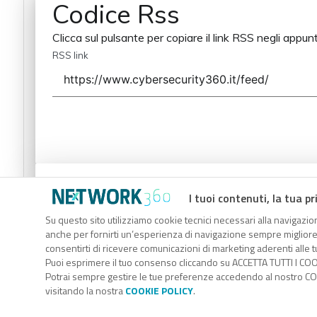
Codice Rss
Clicca sul pulsante per copiare il link RSS negli appunt
RSS link
Codice Rss
I tuoi contenuti, la tua pr
Clicca sul pulsante per copiare il link RSS negli appunt
Su questo sito utilizziamo cookie tecnici necessari alla navigazion
anche per fornirti un’esperienza di navigazione sempre migliore, p
RSS link
consentirti di ricevere comunicazioni di marketing aderenti alle tu
Puoi esprimere il tuo consenso cliccando su ACCETTA TUTTI I COO
Potrai sempre gestire le tue preferenze accedendo al nostro COO
visitando la nostra
COOKIE POLICY
.