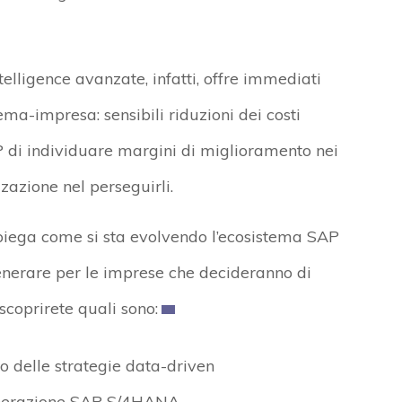
telligence avanzate, infatti, offre immediati
tema-impresa: sensibili riduzioni dei costi
P di individuare margini di miglioramento nei
zzazione nel perseguirli.
spiega come si sta evolvendo l’ecosistema SAP
nerare per le imprese che decideranno di
coprirete quali sono:
 delle strategie data-driven
generazione SAP S/4HANA