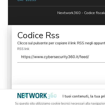
Nextwork360 - Codice fisc
Codice Rss
Clicca sul pulsante per copiare il link RSS negli appunt
RSS link
Codice Rss
I tuoi contenuti, la tua pr
Clicca sul pulsante per copiare il link RSS negli appunt
Su questo sito utilizziamo cookie tecnici necessari alla navigazion