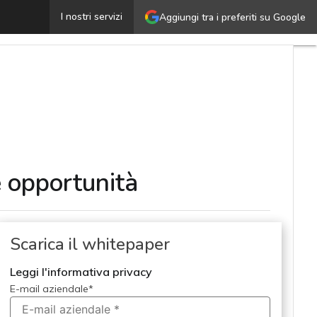
ivoluzionare i processi aziendali con l’NLP: tra sfide e 
I nostri servizi
Aggiungi tra i preferiti su Google
e opportunità
Scarica il whitepaper
Leggi l'informativa privacy
E-mail aziendale
*