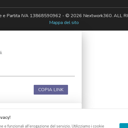
ale e Partita IVA 13868590962 - © 2026 Nextwork360. AL
Mappa del sito
i.
COPIA LINK
ivacy!
i.
e e funzionali all’erogazione del servizio. Utilizziamo i cookie