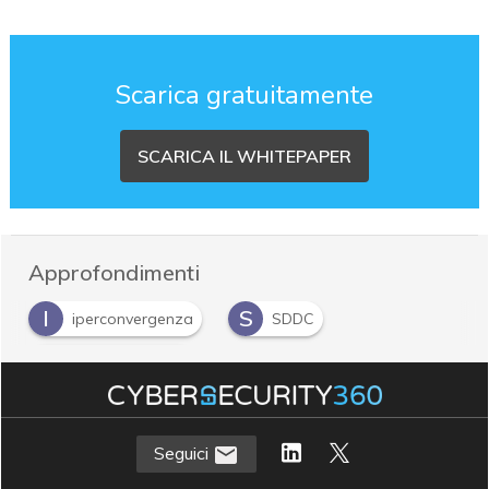
Scarica gratuitamente
SCARICA IL WHITEPAPER
Approfondimenti
I
S
iperconvergenza
SDDC
V
virtualizzazione
Seguici