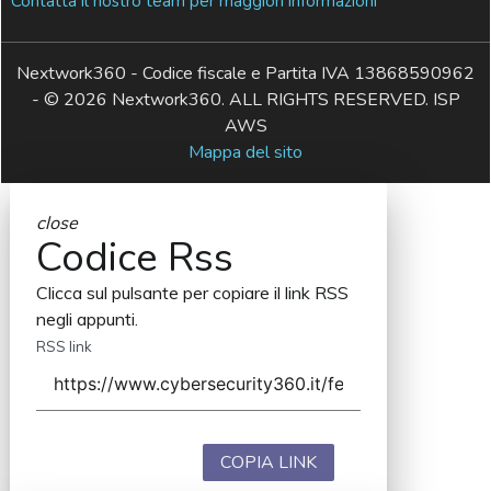
Contatta il nostro team per maggiori informazioni
Nextwork360 - Codice fiscale e Partita IVA 13868590962
- © 2026 Nextwork360. ALL RIGHTS RESERVED. ISP
AWS
Mappa del sito
close
Codice Rss
Clicca sul pulsante per copiare il link RSS
negli appunti.
RSS link
COPIA LINK