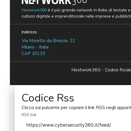
Nextwork360
è il più grande network in Italia di testate 
cultura digitale e imprenditoriale nelle imprese e pubblic
Indirizzo
Via Moretto da Brescia, 22
Milano - Italia
CAP 20133
Nextwork360 - Codice fisc
Codice Rss
Clicca sul pulsante per copiare il link RSS negli appunt
RSS link