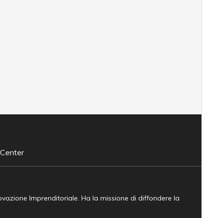
 Center
novazione Imprenditoriale. Ha la missione di diffondere la