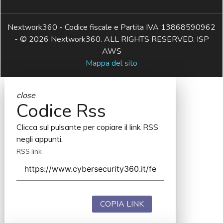
Nextwork360 - Codice fiscale e Partita IVA 13868590962
- © 2026 Nextwork360. ALL RIGHTS RESERVED. ISP
AWS
Mappa del sito
close
Codice Rss
Clicca sul pulsante per copiare il link RSS
negli appunti.
RSS link
COPIA LINK