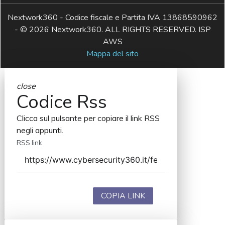
Nextwork360 - Codice fiscale e Partita IVA 13868590962
- © 2026 Nextwork360. ALL RIGHTS RESERVED. ISP
AWS
Mappa del sito
close
Codice Rss
Clicca sul pulsante per copiare il link RSS
negli appunti.
RSS link
COPIA LINK