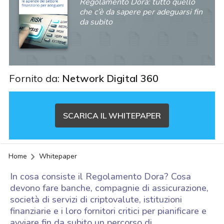
Regolamento Dora: tutto quello
che c’è da sapere per adeguarsi fin
da subito
Fornito da:
Network Digital 360
SCARICA IL WHITEPAPER
Home
Whitepaper
In cosa consiste il Regolamento Dora? Cosa
devono fare banche, compagnie di assicurazione,
società di servizi di criptovalute, istituzioni
finanziarie e i loro fornitori critici per pianificare e
acy
avviare fin da subito un percorso di