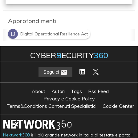
Approfondimenti
D
Digital Operational Resilience Act
R
Regolamento DORA
R
S
Risk Management
sicurezza IT
Seguici
About
Autori
Tags
Rss Feed
Privacy e Cookie Policy
Terms&Conditions Contenuti Specialistici
Cookie Center
Nextwork360
è il più grande network in Italia di testate e portali