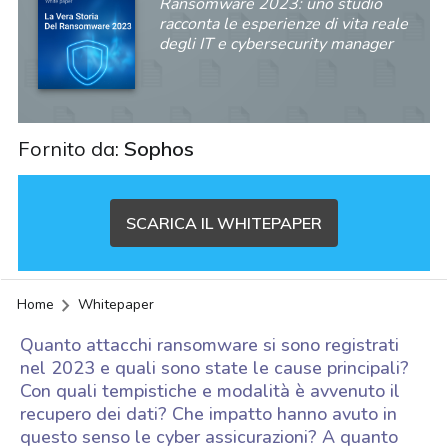
Ransomware 2023: uno studio
racconta le esperienze di vita reale
degli IT e cybersecurity manager
Fornito da:
Sophos
SCARICA IL WHITEPAPER
Home
Whitepaper
Quanto attacchi ransomware si sono registrati
nel 2023 e quali sono state le cause principali?
Con quali tempistiche e modalità è avvenuto il
recupero dei dati? Che impatto hanno avuto in
acy
questo senso le cyber assicurazioni? A quanto