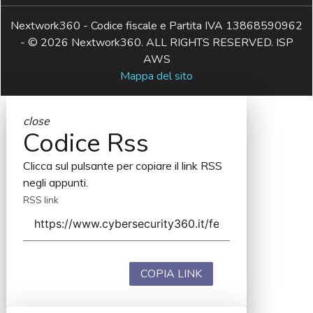
Nextwork360 - Codice fiscale e Partita IVA 13868590962
- © 2026 Nextwork360. ALL RIGHTS RESERVED. ISP
AWS
Mappa del sito
close
Codice Rss
Clicca sul pulsante per copiare il link RSS
negli appunti.
RSS link
COPIA LINK