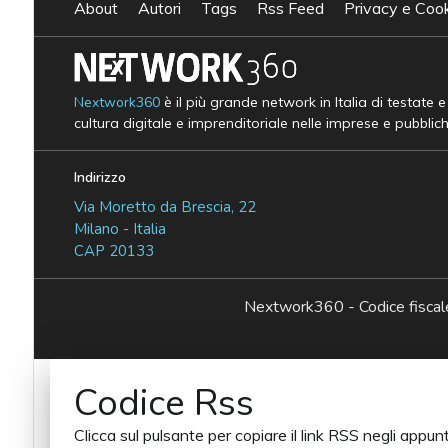
About
Autori
Tags
Rss Feed
Privacy e Cook
Nextwork360
è il più grande network in Italia di testate 
cultura digitale e imprenditoriale nelle imprese e pubblic
Indirizzo
Via Moretto da Brescia, 22
Milano - Italia
CAP 20133
Nextwork360 - Codice fisc
Codice Rss
Clicca sul pulsante per copiare il link RSS negli appunt