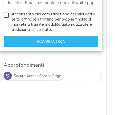
Acconsento alla comunicazione dei miei dati a
terzi
affinché li trattino per proprie finalità di
marketing tramite modalità automatizzate e
tradizionali di contatto.
Approfondimenti
S
Secure Access Service Edge
S
S
Security Service Edge
sicurezza IT
Z
zero trust