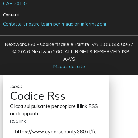
CAP 20133
Contatti
Contatta il nostro team per maggiori informazioni
Nextwork360 - Codice fiscale e Partita IVA 13868590962
- © 2026 Nextwork360. ALL RIGHTS RESERVED. ISP
AWS
Mappa del sito
close
Codice Rss
Clicca sul pulsante per copiare il link RSS
negli appunti.
RSS link