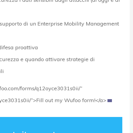
 a supporto di un Enterprise Mobility Management
ifesa proattiva
icurezza e quando attivare strategie di
li
ufoo.com/forms/q12oyce3031s0ii/”
oyce3031s0ii/”>Fill out my Wufoo form!</a>