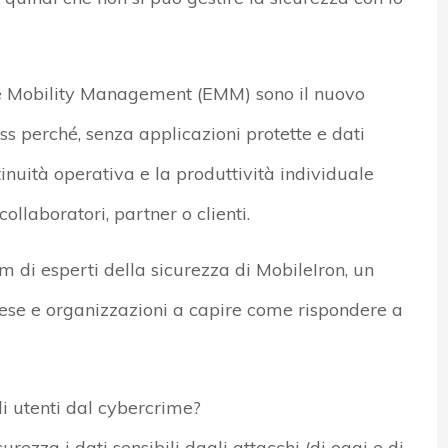
ise Mobility Management (EMM) sono il nuovo
s perché, senza applicazioni protette e dati
tinuità operativa e la produttività individuale
 collaboratori, partner o clienti.
 di esperti della sicurezza di MobileIron, un
ese e organizzazioni a capire come rispondere a
i utenti dal cybercrime?
rezza i dati sensibili dagli attacchi (di oggi e di