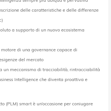
intelligenza sempre più ubiqua e pervasiva
scrizione delle caratteristiche e delle differenze
c)
voluto a supporto di un nuovo ecosistema
il motore di una governance capace di
 esigenze del mercato
 un meccanismo di tracciabilità, rintracciabilità
siness Intelligence che diventa proattiva e
dotto (PLM) smart è un’occasione per coniugare