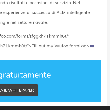
do risultati e occasioni di servizio. Nel
re esperienze di successo di PLM
intelligente
ng e nel settore navale.
wufoo.com/forms/zfggxh71kmmh8t/”
ggxh71kmmh8t/”>Fill out my Wufoo form!</a>
gratuitamente
A IL WHITEPAPER