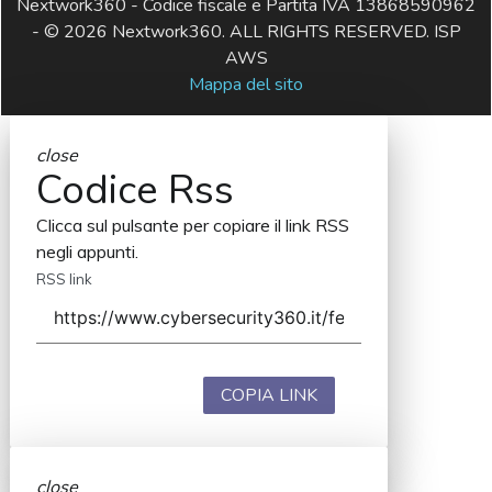
Nextwork360 - Codice fiscale e Partita IVA 13868590962
- © 2026 Nextwork360. ALL RIGHTS RESERVED. ISP
AWS
Mappa del sito
close
Codice Rss
Clicca sul pulsante per copiare il link RSS
negli appunti.
RSS link
COPIA LINK
close